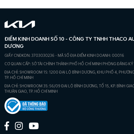
ĐIỂM KINH DOANH SỐ 10 - CÔNG TY TNHH THACO A
DƯƠNG
GIẤY CNĐKDN: 3703030236 - MÃ SỐ ĐỊA ĐIỂM KINH DOANH: 00016
CƠ QUAN CẤP: SỞ TÀI CHÌNH THÀNH PHỐ HỒ CHÍ MINH PHÒNG ĐĂNG KÝ
ĐỊA CHỈ: SHOWROOM 1S: 1200 ĐẠI LỘ BÌNH DƯƠNG, KHU PHỐ 4, PHƯỜNG
TP. HỒ CHÍ MINH
ĐỊA CHỈ: SHOWROOM 3S: 56/09 ĐẠI LỘ BÌNH DƯƠNG, TỔ 15, KP. BÌNH GI
THUẬN GIAO, TP. HỒ CHÍ MINH