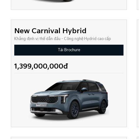
New Carnival Hybrid
Khẳng định vị thế dẫn đầu - Công nghệ Hydrid cao cấp
Tải Brochure
1,399,000,000đ