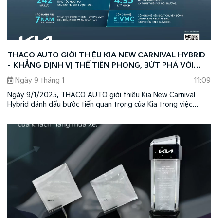
THACO AUTO GIỚI THIỆU KIA NEW CARNIVAL HYBRID
– KHẲNG ĐỊNH VỊ THẾ TIÊN PHONG, BỨT PHÁ VỚI
CÔNG NGHỆ XANH HYBRID
Ngày 9 tháng 1
11:09
Ngày 9/1/2025, THACO AUTO giới thiệu Kia New Carnival
Hybrid đánh dấu bước tiến quan trọng của Kia trong việc
mang đến những sản phẩm có hiệu suất vận hành mạnh mẽ,
với công nghệ tiên tiến, thân thiện môi trường, đồng thời
khẳng định vị thế dẫn đầu của thương hiệu Kia tại Việt Nam.