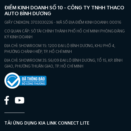
ĐIỂM KINH DOANH SỐ 10 - CÔNG TY TNHH THACO
AUTO BÌNH DƯƠNG
GIẤY CNĐKDN: 3703030236 - MÃ SỐ ĐỊA ĐIỂM KINH DOANH: 00016
CƠ QUAN CẤP: SỞ TÀI CHÌNH THÀNH PHỐ HỒ CHÍ MINH PHÒNG ĐĂNG
KÝ KINH DOANH
ĐỊA CHỈ: SHOWROOM 1S: 1200 ĐẠI LỘ BÌNH DƯƠNG, KHU PHỐ 4,
PHƯỜNG CHÁNH HIỆP, TP. HỒ CHÍ MINH
ĐỊA CHỈ: SHOWROOM 3S: 56/09 ĐẠI LỘ BÌNH DƯƠNG, TỔ 15, KP. BÌNH
GIAO, PHƯỜNG THUẬN GIAO, TP. HỒ CHÍ MINH
TẢI ỨNG DỤNG KIA LINK CONNECT LITE