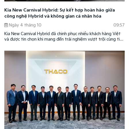
Kia New Carnival Hybrid: Sự kết hợp hoàn hảo giữa
công nghệ Hybrid và không gian cá nhân hóa
Ngày 4 tháng 10
09:57
Kia New Carnival Hybrid đã chinh phục nhiều khách hàng Việt
và được tin chọn khi mang đến trải nghiệm vượt trội cùng tiện
nghi theo xu hướng mới ở phân khúc xe cao cấp cỡ lớn. Đồng
thời, mẫu xe cũng là sự kết hợp hoàn hảo giữa công nghệ
xanh Hybrid và không gian cá nhân hóa theo phong cách của
chủ nhân, tôn vinh đẳng cấp của chủ sở hữu.