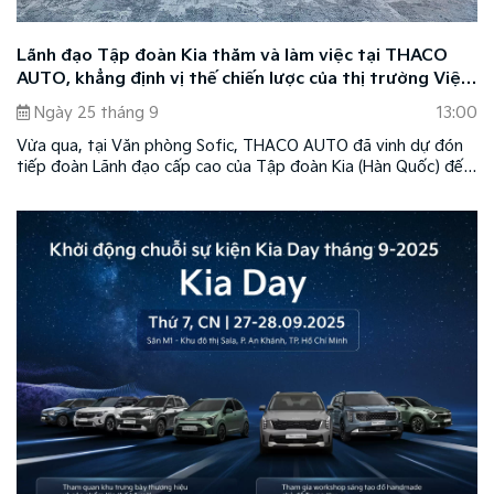
Lãnh đạo Tập đoàn Kia thăm và làm việc tại THACO
AUTO, khẳng định vị thế chiến lược của thị trường Việt
Nam
Ngày 25 tháng 9
13:00
Vừa qua, tại Văn phòng Sofic, THACO AUTO đã vinh dự đón
tiếp đoàn Lãnh đạo cấp cao của Tập đoàn Kia (Hàn Quốc) đến
thăm và làm việc. Chuyến thăm nhằm thắt chặt hơn nữa mối
quan hệ hợp tác chiến lược và thảo luận về kế hoạch phát
triển thương hiệu Kia tại Việt Nam trong giai đoạn mới.