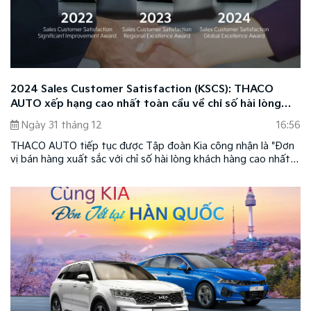
2024 Sales Customer Satisfaction (KSCS): THACO
AUTO xếp hạng cao nhất toàn cầu về chỉ số hài lòng
của khách hàng mua xe
Ngày 31 tháng 12
16:56
THACO AUTO tiếp tục được Tập đoàn Kia công nhận là "Đơn
vị bán hàng xuất sắc với chỉ số hài lòng khách hàng cao nhất"
năm 2024 thông qua khảo sát "2024 Sales Customer
Satisfaction (KSCS)" được thực hiện trên 33 quốc gia. Đây là
minh chứng cho chất lượng dịch vụ hàng đầu mà THACO
AUTO mang đến cho khách hàng, giúp đơn vị được vinh danh
liên tiếp trong ba năm.