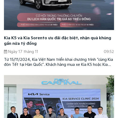
Kia K5 và Kia Sorento ưu đãi đặc biệt, nhận quà khủng
gần nửa tỷ đồng
Ngày 17 tháng 11
09:52
Từ 15/11/2024, Kia Việt Nam triển khai chương trình “cùng Kia
đón Tết tại Hàn Quốc”. Khách hàng mua xe Kia K5 hoặc Kia
Sorento tại các showroom trên toàn quốc sẽ có cơ hội tham
gia rút thăm trúng thưởng với nhiều giải thưởng hấp dẫn.
Chương trình áp dụng theo các điều kiện và điều khoản do
thương hiệu quy định.