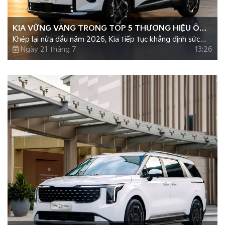
KIA VỮNG VÀNG TRONG TOP 5 THƯƠNG HIỆU Ô
Khép lại nửa đầu năm 2026, Kia tiếp tục khẳng định sức
TÔ BÁN CHẠY NHẤT NỬA ĐẦU NĂM 2026
hút trên thị trường ô tô Việt Nam với gần 16.000 xe được
Ngày 21 tháng 7
13:26
bàn giao đến tay khách hàng, tăng trưởng hơn 50% so với
cùng kỳ năm 2025.