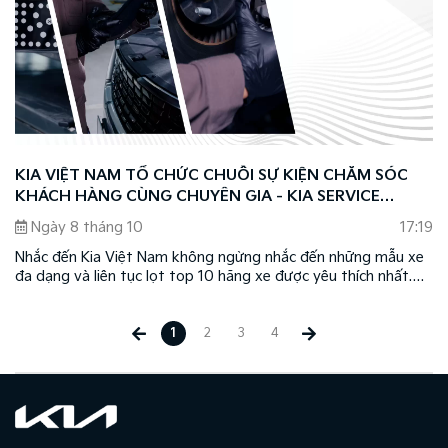
KIA VIỆT NAM TỔ CHỨC CHUỖI SỰ KIỆN CHĂM SÓC
KHÁCH HÀNG CÙNG CHUYÊN GIA - KIA SERVICE
CLINIC 2024
Ngày 8 tháng 10
17:19
Nhắc đến Kia Việt Nam không ngừng nhắc đến những mẫu xe
đa dạng và liên tục lọt top 10 hãng xe được yêu thích nhất.
Bên cạnh đó, Kia còn gây ấn tượng với khách hàng Việt Nam
nhờ sự tận tâm và chuyên nghiệp trong việc triển khai tốt các
dịch vụ hậu mãi.
1
2
3
4