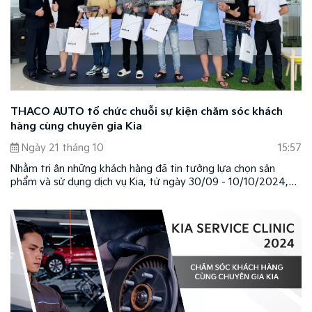
THACO AUTO tổ chức chuỗi sự kiện chăm sóc khách
hàng cùng chuyên gia Kia
Ngày 21 tháng 10
15:57
Nhằm tri ân những khách hàng đã tin tưởng lựa chọn sản
phẩm và sử dụng dịch vụ Kia, từ ngày 30/09 - 10/10/2024,
THACO AUTO đã tổ chức thành công chuỗi sự kiện Chăm sóc
khách hàng cùng chuyên gia Kia (Kia Service Clinic), tạo điều
kiện để khách hàng được kiểm tra và tư vấn xe miễn phí với
nhiều ưu đãi và quà tặng hấp dẫn.