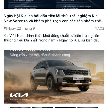
Ngày hội Kia: cơ hội đầu tiên lái thử, trải nghiệm Kia
New Sorento và khám phá trọn vẹn các sản phẩm thế
hệ mới của Kia
Ngày 22 tháng 9
17:02
Kia Việt Nam chính thức khởi động chuỗi sự kiện trải nghiệm
thương hiệu lớn nhất trong năm – Ngày hội Kia, sự kiện đầu
tiên diễn ra trong hai ngày Thứ Bảy và Chủ Nhật - 27 &
28/9/2025 tại Sân M1, Khu đô thị Sala (TP. Thủ Đức, TP.HCM).