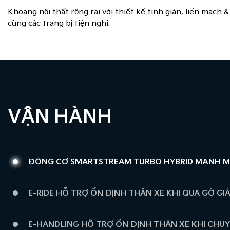
Khoang nội thất rộng rãi với thiết kế tinh giản, liền ma
cùng các trang bị tiện nghi.
VẬN HÀNH
ĐỘNG CƠ SMARTSTREAM TURBO HYBRID MẠNH MẼ
E-RIDE HỖ TRỢ ỔN ĐỊNH THÂN XE KHI QUA GỜ GI
E-HANDLING HỖ TRỢ ỔN ĐỊNH THÂN XE KHI CHU