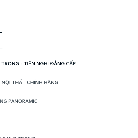
T
RỌNG - TIỆN NGHI ĐẲNG CẤP
 NỘI THẤT CHÍNH HÃNG
NG PANORAMIC​