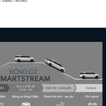
T SANG TRỌNG​
 CÁC NÚT TÍNH NĂNG
SE ÂM THANH VÒM CAO CẤP