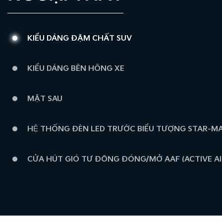
KIỂU DÁNG ĐẬM CHẤT SUV
KIỂU DÁNG BÊN HÔNG XE
MẶT SAU
HỆ THỐNG ĐÈN LED TRƯỚC BIỂU TƯỢNG STAR-M
CỬA HÚT GIÓ TỰ ĐỘNG ĐÓNG/MỞ AAF (ACTIVE AI
HỆ THỐNG ĐÈN LED SAU THIẾT KẾ SẮC SẢO
MÂM XE THIẾT KẾ MỚI