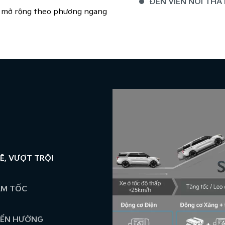
ĐÈN VIỀN NỘI THẤ
̣ch & mở rộng theo phương ngang
BỆ TÌ TAY TÍCH HỢP
HỆ THỐNG LOA BO
, VƯỢT TRỘI
ẢM TỐC
YỂN HƯỚNG